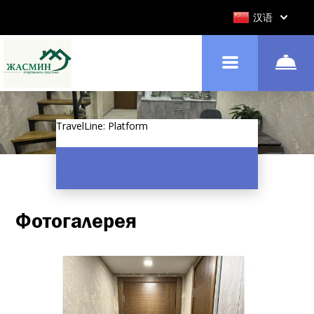
汉语
TravelLine: Platform
Фотогалерея